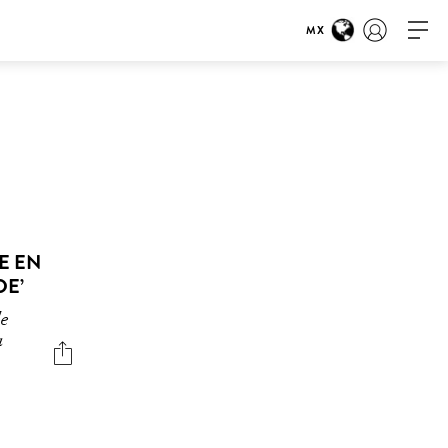
MX
E EN
DE’
de
a