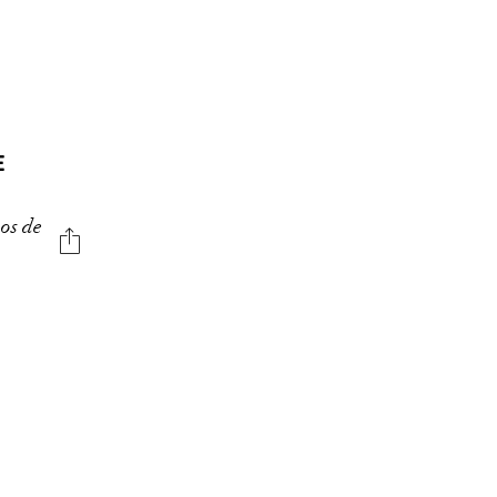
E
nos de