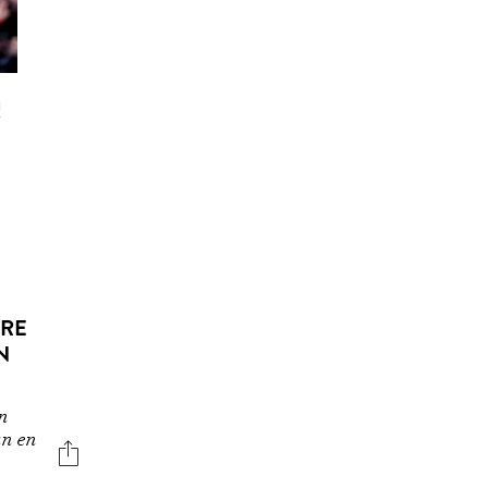
N
DRE
N
on
an en