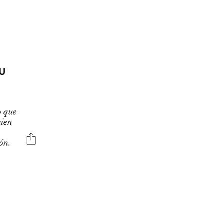
U
o que
uien
ión.