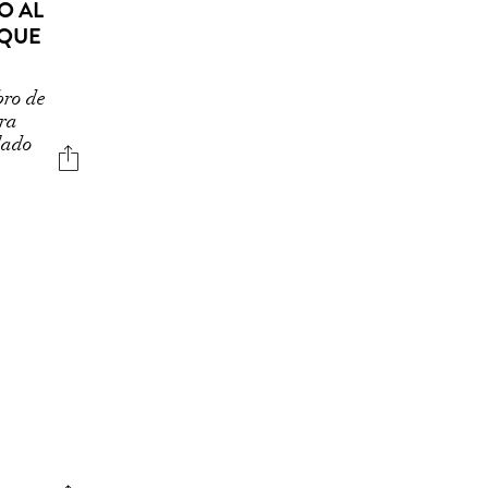
O AL
 QUE
bro de
ra
lado