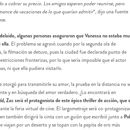
o a cobrar su precio. Los amigos esperan poder reunirse, pero
mance de vacaciones de lo que querían admitir
“, dijo una fuente
nse.
Adelaide, algunas personas aseguraron que Vanessa no estaba mu
 ella
. El problema se agravó cuando por la segunda ola de
a, la filmación se detuvo, pues la ciudad fue declarada punto de
restricciones fronterizas, por lo que sería imposible que el actor
s, ni que ella pudiera visitarlo.
e otorgó para transmitirle su amor, la prueba en la distancia no s
ente y en búsqueda del amor verdadero. ¿Lo encontrará en
ld
, Zac será el protagonista de este épico thriller de acción, que 
ante la feria virtual de cine. El largometraje será co-protagoniz
ien también dirigirá la cinta con un guión que escribió junto a
Pol
e viajan por un desierto y se topan con la pepita de oro más