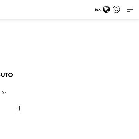
MX
BUTO
 la