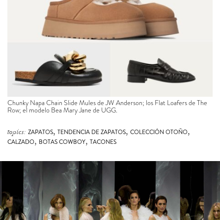
Chunky Napa Chain Slide Mules de JW Anderson; los Flat Loafers de The
Row; el modelo Bea Mary Jane de UGG.
,
,
,
topics:
ZAPATOS
TENDENCIA DE ZAPATOS
COLECCIÓN OTOÑO
,
,
CALZADO
BOTAS COWBOY
TACONES