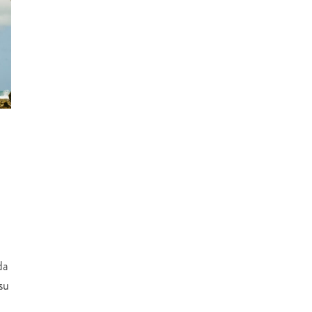
da
su