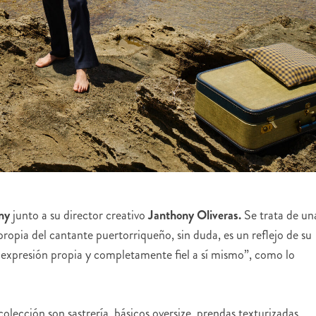
ny
junto a su director creativo
Janthony Oliveras.
Se trata de un
propia del cantante puertorriqueño, sin duda, es un reflejo de su
n expresión propia y completamente fiel a sí mismo”, como lo
olección son sastrería, básicos oversize, prendas texturizadas,