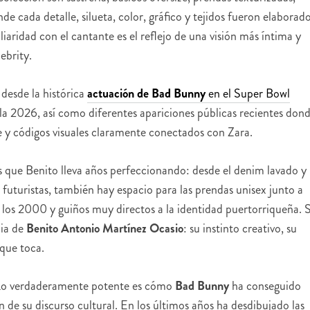
de cada detalle, silueta, color, gráfico y tejidos fueron elaborad
liaridad con el cantante es el reflejo de una visión más íntima y
ebrity.
 desde la histórica
actuación de Bad Bunny
en el Super Bowl
ala 2026, así como diferentes apariciones públicas recientes don
ze y códigos visuales claramente conectados con Zara.
s que Benito lleva años perfeccionando: desde el denim lavado y
s futuristas, también hay espacio para las prendas unisex junto a
de los 2000 y guiños muy directos a la identidad puertorriqueña. 
cia de
Benito Antonio Martínez Ocasio
: su instinto creativo, su
que toca.
a. Lo verdaderamente potente es cómo
Bad Bunny
ha conseguido
n de su discurso cultural. En los últimos años ha desdibujado las