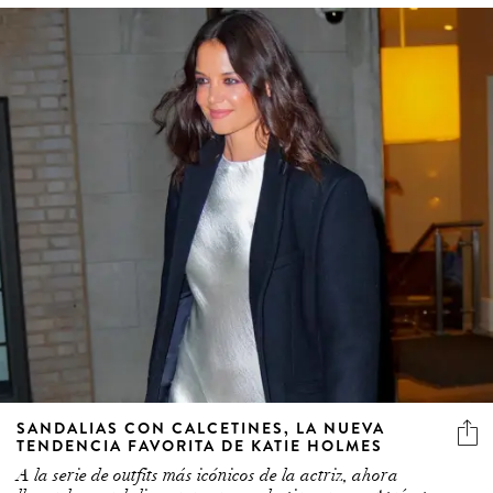
SANDALIAS CON CALCETINES, LA NUEVA
TENDENCIA FAVORITA DE KATIE HOLMES
7 more
A la serie de outfits más icónicos de la actriz, ahora
llegan las sandalias en negro y calcetines rosa. ¡Atrévete