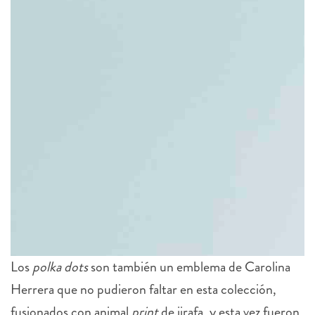
Los
polka dots
son también un emblema de Carolina
Herrera que no pudieron faltar en esta colección,
fusionados con animal
print
de jirafa, y esta vez fueron