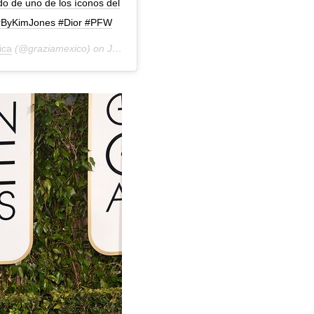
ido de uno de los íconos del
iorByKimJones #Dior #PFW
ica
(@graziamexico) on
Jan 17, 2020 at 11:29am PST