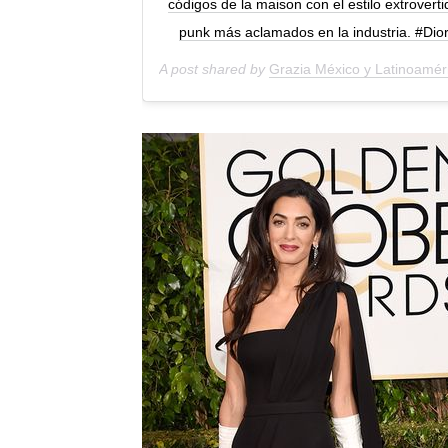
códigos de la maison con el estilo extrovert
punk más aclamados en la industria. #D
A post shared by
Grazia México y Latinoamér