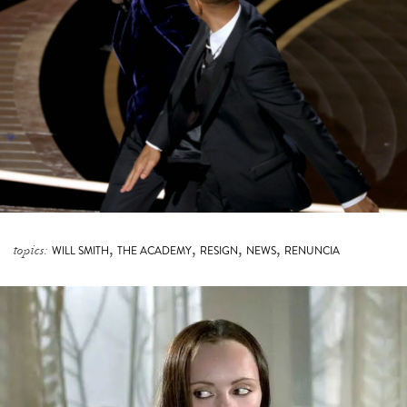
,
,
,
,
topics:
WILL SMITH
THE ACADEMY
RESIGN
NEWS
RENUNCIA