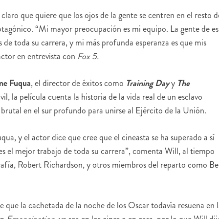
claro que quiere que los ojos de la gente se centren en el resto d
protagónico. “Mi mayor preocupación es mi equipo. La gente de es
s de toda su carrera, y mi más profunda esperanza es que mis
actor en entrevista con
Fox 5.
ne Fuqua
, el director de éxitos como
Training Day
y
The
, la película cuenta la historia de la vida real de un esclavo
brutal en el sur profundo para unirse al Ejército de la Unión.
qua, y el actor dice que cree que el cineasta se ha superado a sí
 el mejor trabajo de toda su carrera”, comenta Will, al tiempo
ografía, Robert Richardson, y otros miembros del reparto como B
 que la cachetada de la noche de los Oscar todavía resuena en l
an
Emancipation
, ya sea en los cines o en casa, por lo que Will dij