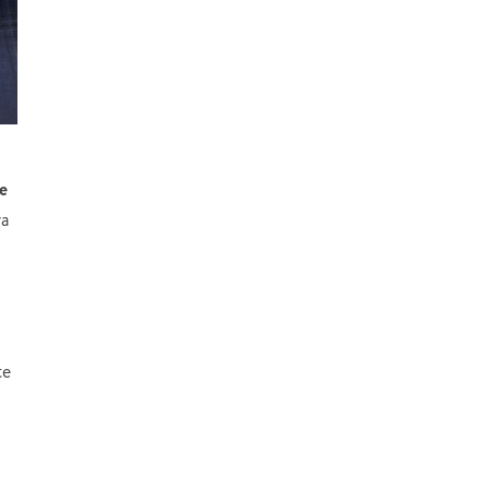
e
ra
te