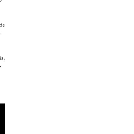
 de
e
ia,
y