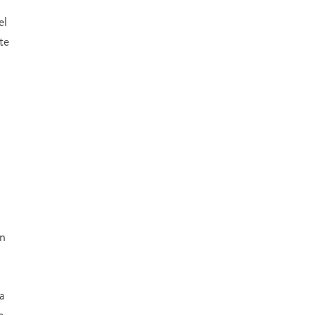
el
te
en
a
o