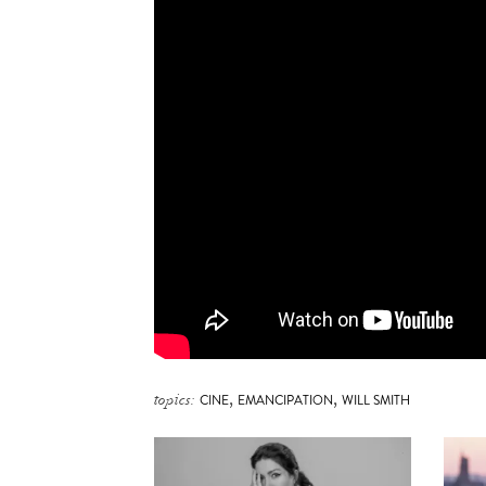
,
,
topics:
CINE
EMANCIPATION
WILL SMITH