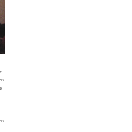
w
en
 a
en