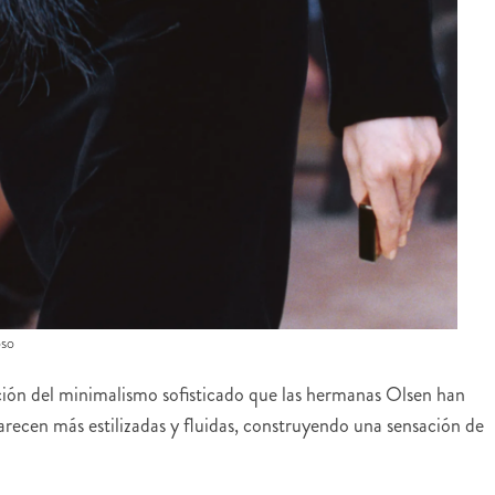
oso
ción del minimalismo sofisticado que las hermanas Olsen han
arecen más estilizadas y fluidas, construyendo una sensación de