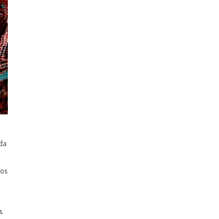
da
tos
s