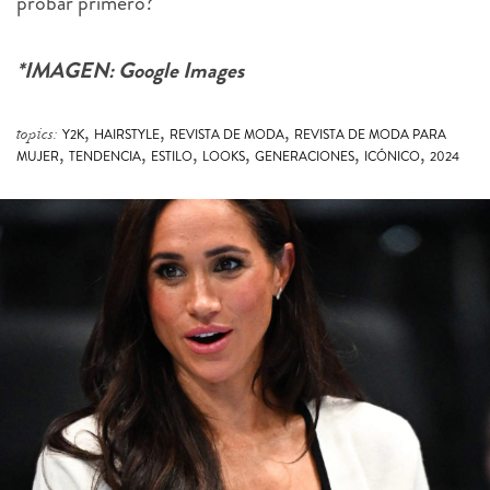
probar primero?
*IMAGEN: Google Images
,
,
,
topics:
Y2K
HAIRSTYLE
REVISTA DE MODA
REVISTA DE MODA PARA
,
,
,
,
,
,
MUJER
TENDENCIA
ESTILO
LOOKS
GENERACIONES
ICÓNICO
2024