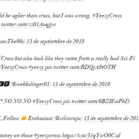
ld be uglier than crocs, but I was wrong.
#YeezyCrocs
c.twitter.com/zz01Auqjjw
sesThe90s)
13 de septiembre de 2019
f Crocs but also look like they came from a really bad Sci-Fi
#YeezyCrocs
#yeezy
pic.twitter.com/RDQjA9tOTH
🆁 (@webbslinger01)
13 de septiembre de 2019
L* NO NO NO
#YeezyCrocs
pic.twitter.com/6BZHzePhI5
 Fellow
Enthusiast (@vilvaraja)
13 de septiembre de 20
 money on those
#yeezycrocs
https://t.co/35qYwO0Czd