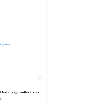
tagram
oto by @roeethridge for
e