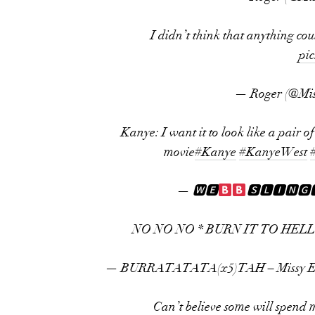
I didn’t think that anything cou
pi
— Roger (@Mis
Kanye: I want it to look like a pair o
movie
#Kanye
#KanyeWest
— 🆆🅴
🆂🅻🅸🅽🅶
NO NO NO * BURN IT TO HEL
— BURRATATATA(x5)TAH – Missy E,
Can’t believe some will spend