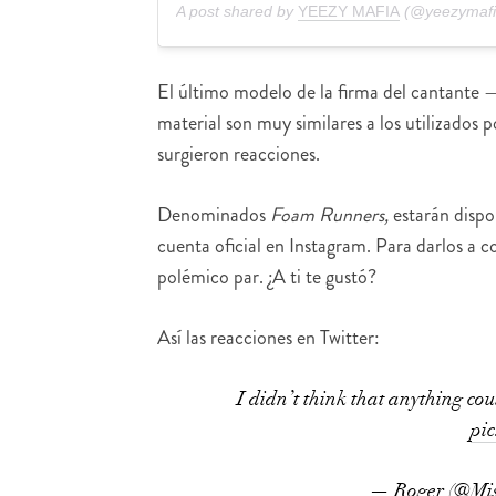
A post shared by
YEEZY MAFIA
(@yeezymafi
El último modelo de la firma del cantante 
material son muy similares a los utilizados
surgieron reacciones.
Denominados
Foam Runners,
estarán dispo
cuenta oficial en Instagram. Para darlos a 
polémico par. ¿A ti te gustó?
Así las reacciones en Twitter:
I didn’t think that anything cou
pi
— Roger (@Mis