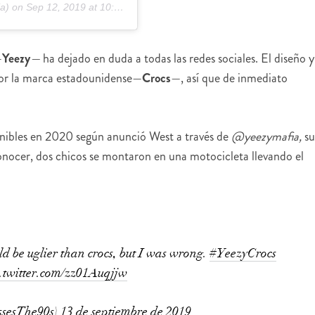
a) on
Sep 12, 2019 at 10:25am PDT
—
Yeezy
—
ha dejado en duda a todas las redes sociales. El diseño y
 por la marca estadounidense—
Crocs
—, así que de inmediato
nibles en 2020 según anunció West a través de
@yeezymafia,
su
conocer, dos chicos se montaron en una motocicleta llevando el
ld be uglier than crocs, but I was wrong.
#YeezyCrocs
c.twitter.com/zz01Auqjjw
sesThe90s)
13 de septiembre de 2019