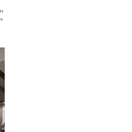
as
os