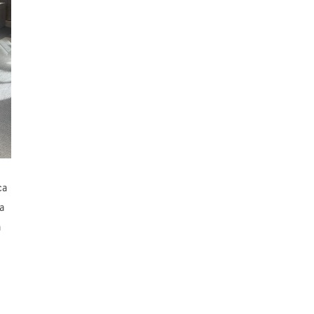
ca
la
a