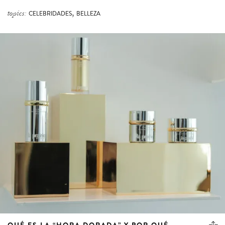
,
topics:
CELEBRIDADES
BELLEZA
QUÉ ES LA “HORA DORADA” Y POR QUÉ