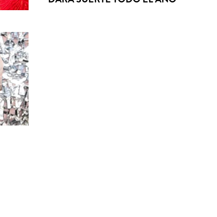
“LA MUJER CUCHARA” DE KARL
LAGERFELD