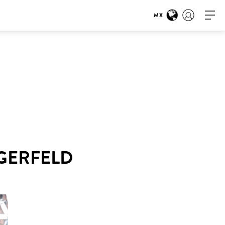
MX
AGERFELD