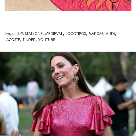
,
,
,
,
,
topics:
ILYA STALLONE
MEDIEVAL
LOGOTIPOS
MARCAS
AUDI
,
,
LACOSTE
TINDER
YOUTUBE
3 more