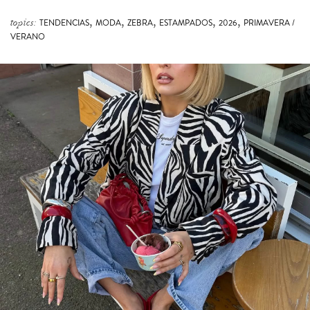
,
,
,
,
,
topics:
TENDENCIAS
MODA
ZEBRA
ESTAMPADOS
2026
PRIMAVERA /
VERANO