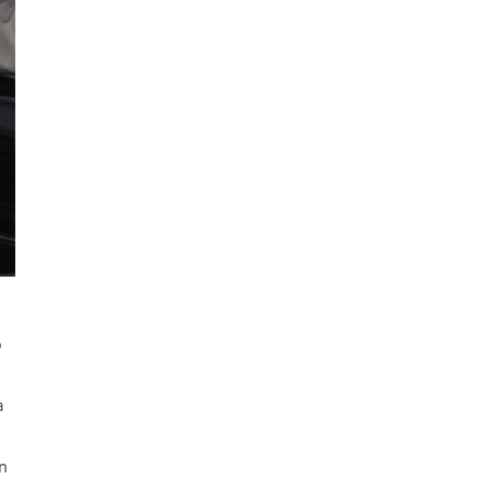
o
a
n