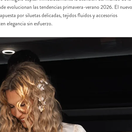
de evolucionan las tendencias primavera-verano 2026. El nuev
uesta por siluetas delicadas, tejidos fluidos y accesorios
n elegancia sin esfuerzo.