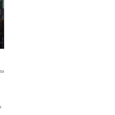
sta
e