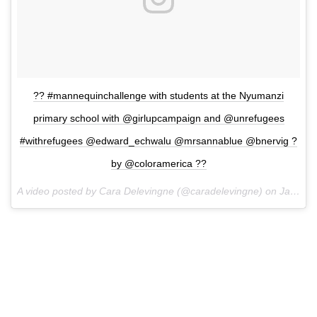
?? #mannequinchallenge with students at the Nyumanzi
primary school with @girlupcampaign and @unrefugees
#withrefugees @edward_echwalu @mrsannablue @bnervig ?
by @coloramerica ??
A video posted by Cara Delevingne (@caradelevingne) on
Jan 11, 2017 at 7:48am PST