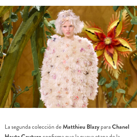
La segunda colección de
Matthieu Blazy
para
Chanel
Haute Couture
confirma que la nueva etapa de la