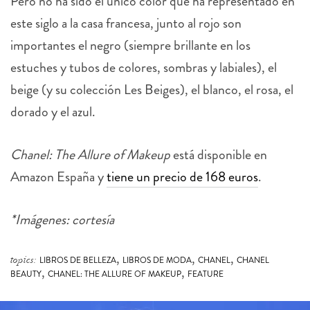
Pero no ha sido el único color que ha representado en
este siglo a la casa francesa, junto al rojo son
importantes el negro (siempre brillante en los
estuches y tubos de colores, sombras y labiales), el
beige (y su colección Les Beiges), el blanco, el rosa, el
dorado y el azul.
Chanel: The Allure of Makeup
está disponible en
Amazon España y
tiene un precio de 168 euros
.
*Imágenes: cortesía
,
,
,
topics:
LIBROS DE BELLEZA
LIBROS DE MODA
CHANEL
CHANEL
,
,
BEAUTY
CHANEL: THE ALLURE OF MAKEUP
FEATURE