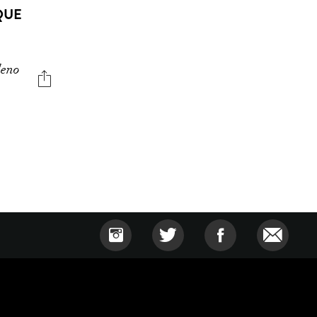
QUE
leno