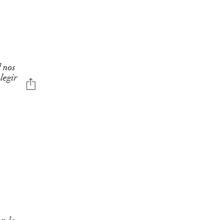
l nos
legir