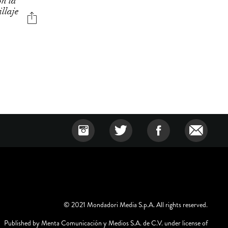
on la
llaje
© 2021 Mondadori Media S.p.A. All rights reserved.
Published by Menta Comunicación y Medios S.A. de C.V. under license of