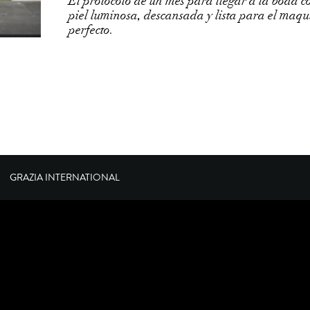
El protocolo de un mes para llegar a la boda c
piel luminosa, descansada y lista para el maqui
perfecto.
GRAZIA INTERNATIONAL