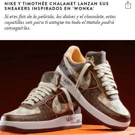
NIKE Y TIMOTHÉE CHALAMET LANZAN SUS
SNEAKERS INSPIRADOS EN ‘WONKA’
Si eres fan de la película, los dulces y el chocolate, estas
zapatillas son para ti aunque no todo el mundo podrá
conseguirlas.