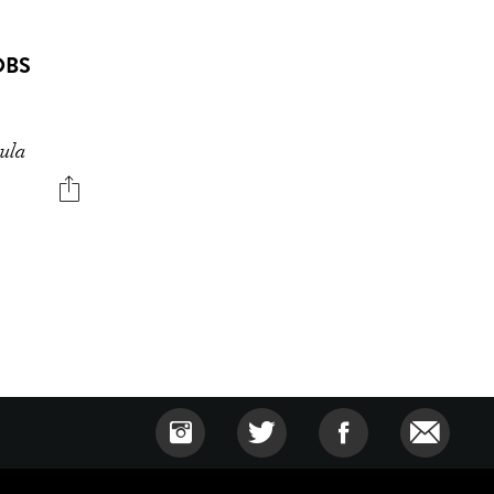
OBS
sula
a