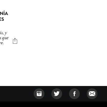
ANÍA
ES
s, y
s que
re.