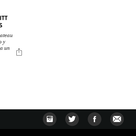
ITT
S
hateau
o y
ra un