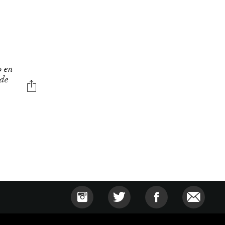
o en
 de