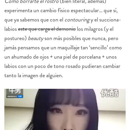
Cómo borrarte el rostro
(bien literal, además)
experimenta un cambio físico espectacular… que sí,
que ya sabemos que con el
contouring
y el succiona-
labios
este que carga el demonio
los milagros (y el
postureo)
beauty
son más posibles que nunca, pero
jamás pensamos que un maquillaje tan ‘sencillo’ como
un ahumado de ojos + una piel de porcelana + unos
labios con un poco de tono rosado pudieran cambiar
tanto la imagen de alguien.