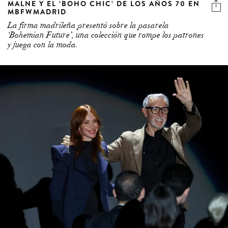
MALNE Y EL ‘BOHO CHIC’ DE LOS AÑOS 70 EN
MBFWMADRID
La firma madrileña presentó sobre la pasarela
‘Bohemian Future’, una colección que rompe los patrones
y juega con la moda.