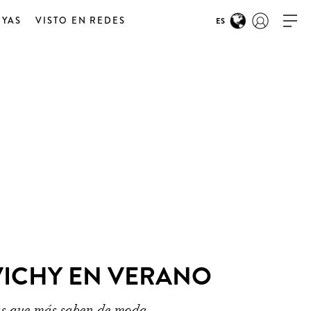
OYAS
VISTO EN REDES
ES
VICHY EN VERANO
 las que más saben de moda