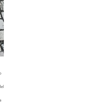
o
del
a