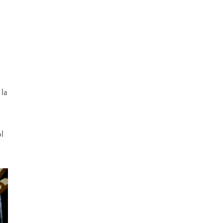
 la
ol