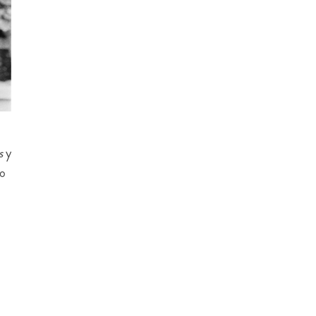
s
y
mo