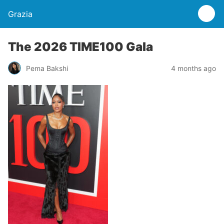
Grazia
The 2026 TIME100 Gala
Pema Bakshi
4 months ago